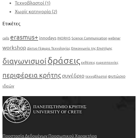
Τεχνοβλαστοί
(1)
Χωρίς κατηγορία
(2)
Ετικέτες
erasmus+
innodays
calls
INORMS
Science Communication
webinar
workshop
Δίκτυο Γέφυρα Τεχνολογίας
Επικοινωνία της Επιστήμης
δράσεις
διαγωνισμοί
εκθέσεις
ευρεσιτεχνίες
περιφέρεια κρήτης
συνέδριο
φυτώριο
τεχνοβλαστοί
ιδεών
Προστασία Δεδομένων Προσωπικού Χαρακτήρα