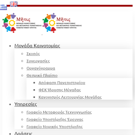
Μονάδα Καινοτομίας
Σκοπός
Συνεργασίες
Οργανόγραμμα
Θεσμικό Πλαίσιο
Απόφαση Πανεπιστημίου
ΦΕΚ Ίδρυσης Μόναδας
Κανονισμός Λειτουργίας Μονάδας
Υπηρεσίες
Γραφείο Μεταφοράς Τεχνογνωσίας
Γραφείο Υποστήριξης Έρευνας
Γραφείο Νομικής Υποστήριξης
Δράσεις