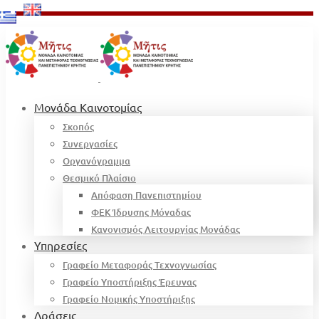
Μονάδα Καινοτομίας
Σκοπός
Συνεργασίες
Οργανόγραμμα
Θεσμικό Πλαίσιο
Απόφαση Πανεπιστημίου
ΦΕΚ Ίδρυσης Μόναδας
Κανονισμός Λειτουργίας Μονάδας
Υπηρεσίες
Γραφείο Μεταφοράς Τεχνογνωσίας
Γραφείο Υποστήριξης Έρευνας
Γραφείο Νομικής Υποστήριξης
Δράσεις