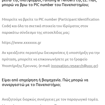
μέσω της πλατφόρμας Funding & Tenders της ΕΕ. Πώς
μπορώ να βρω το PIC number του Πανεπιστημίου;
Μπορείτε να βρείτε το PIC number (Participant Identification
Code) και όλα τα σχετικά στοιχεία του Ιδρύματος στον
παρακάτω σύνδεσμο της ιστοσελίδας μας:
https://www.xxxxxxx.gr
Αν χρειάζεστε περαιτέρω διευκρινίσεις ή υποστήριξη για την
πρόταση, μπορείτε να επικοινωνήσετε με το Γραφείο
Υποστήριξης Έρευνας. (e-mail:
innovation.research@uoc.gr
)
Είμαι από επιχείρηση ή βιομηχανία. Πώς μπορώ να
συνεργαστώ με το Πανεπιστήμιο;
Αναζητούμε διαρκώς συνέργειες με τον παραγωγικό τομέα.