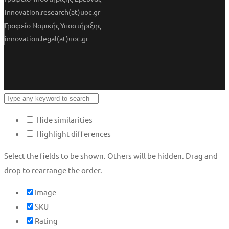
innovation.research(at)uoc.gr
Γραφείο Νομικής Υποστήριξης
innovation.legal(at)uoc.gr
Hide similarities
Highlight differences
Select the fields to be shown. Others will be hidden. Drag and
drop to rearrange the order.
Image
SKU
Rating