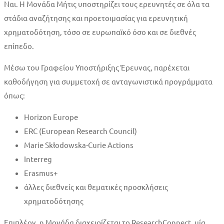
Ναι. Η Μονάδα Μήτις υποστηρίζει τους ερευνητές σε όλα τα
στάδια αναζήτησης και προετοιμασίας για ερευνητική
χρηματοδότηση, τόσο σε ευρωπαϊκό όσο και σε διεθνές
επίπεδο.
Μέσω του Γραφείου Υποστήριξης Έρευνας, παρέχεται
καθοδήγηση για συμμετοχή σε ανταγωνιστικά προγράμματα
όπως:
Horizon Europe
ERC (European Research Council)
Marie Skłodowska-Curie Actions
Interreg
Erasmus+
άλλες διεθνείς και θεματικές προσκλήσεις
χρηματοδότησης
Επιπλέον, η Μονάδα διαχειρίζεται το ResearchConnect, μία