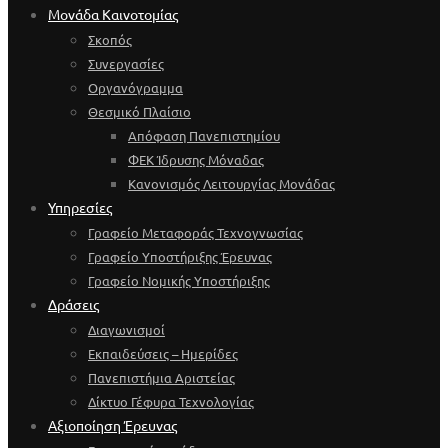
Μονάδα Καινοτομίας
Σκοπός
Συνεργασίες
Οργανόγραμμα
Θεσμικό Πλαίσιο
Απόφαση Πανεπιστημίου
ΦΕΚ Ίδρυσης Μόναδας
Κανονισμός Λειτουργίας Μονάδας
Υπηρεσίες
Γραφείο Μεταφοράς Τεχνογνωσίας
Γραφείο Υποστήριξης Έρευνας
Γραφείο Νομικής Υποστήριξης
Δράσεις
Διαγωνισμοί
Εκπαιδεύσεις – Ημερίδες
Πανεπιστήμια Αριστείας
Δίκτυο Γέφυρα Τεχνολογίας
Αξιοποίηση Έρευνας