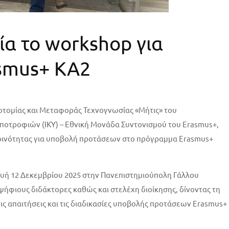
α το workshop για
smus+ KA2
οτομίας και Μεταφοράς Τεχνογνωσίας «Μήτις» του
Υποτροφιών (ΙΚΥ) – Εθνική Μονάδα Συντονισμού του Erasmus+,
 κοινότητας για υποβολή προτάσεων στο πρόγραμμα Erasmus+
υή 12 Δεκεμβρίου 2025 στην Πανεπιστημιούπολη Γάλλου
ήφιους διδάκτορες καθώς και στελέχη διοίκησης, δίνοντας τη
ις απαιτήσεις και τις διαδικασίες υποβολής προτάσεων Erasmus+