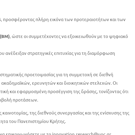
6
, προσφέροντας πλήρη εικόνα των προτεραιοτήτων και των
 (BM)
, ώστε οι συμμετέχοντες να εξοικειωθούν με το ψηφιακό
που ανέδειξαν στρατηγικές επιτυχίας για τη διαμόρφωση
υστηματικής προετοιμασίας για τη συμμετοχή σε διεθνή
 ακαδημαϊκών, ερευνητών και διοικητικών στελεχών. Οι
κτική και εφαρμοσμένη προσέγγιση της δράσης, τονίζοντας ότι
υποβολή προτάσεων.
 καινοτομίας, της διεθνούς συνεργασίας και της ενίσχυσης της
τητα του Πανεπιστημίου Κρήτης.
 να επικοινωνήσετε με το innovation.research@uoc.gr