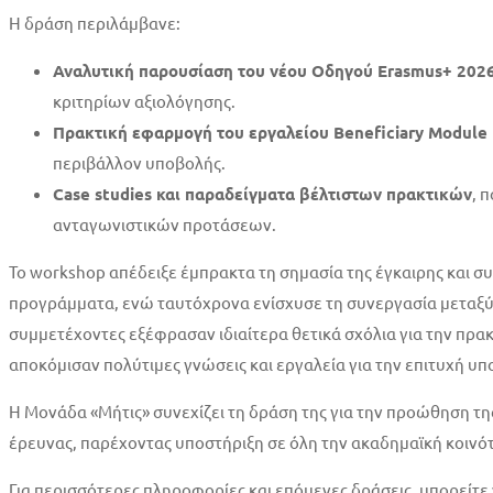
Η δράση περιλάμβανε:
Αναλυτική παρουσίαση του νέου Οδηγού Erasmus+ 202
κριτηρίων αξιολόγησης.
Πρακτική εφαρμογή του εργαλείου Beneficiary Module
περιβάλλον υποβολής.
Case studies και παραδείγματα βέλτιστων πρακτικών
, 
ανταγωνιστικών προτάσεων.
Το workshop απέδειξε έμπρακτα τη σημασία της έγκαιρης και σ
προγράμματα, ενώ ταυτόχρονα ενίσχυσε τη συνεργασία μεταξύ
συμμετέχοντες εξέφρασαν ιδιαίτερα θετικά σχόλια για την πρα
αποκόμισαν πολύτιμες γνώσεις και εργαλεία για την επιτυχή 
Η Μονάδα «Μήτις» συνεχίζει τη δράση της για την προώθηση της
έρευνας, παρέχοντας υποστήριξη σε όλη την ακαδημαϊκή κοινό
Για περισσότερες πληροφορίες και επόμενες δράσεις, μπορείτε