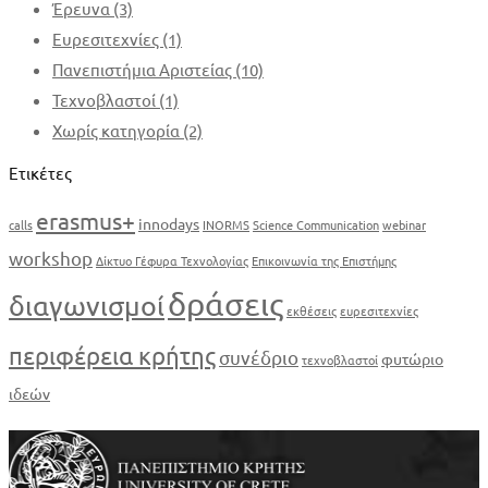
Έρευνα
(3)
Ευρεσιτεχνίες
(1)
Πανεπιστήμια Αριστείας
(10)
Τεχνοβλαστοί
(1)
Χωρίς κατηγορία
(2)
Ετικέτες
erasmus+
innodays
calls
INORMS
Science Communication
webinar
workshop
Δίκτυο Γέφυρα Τεχνολογίας
Επικοινωνία της Επιστήμης
δράσεις
διαγωνισμοί
εκθέσεις
ευρεσιτεχνίες
περιφέρεια κρήτης
συνέδριο
φυτώριο
τεχνοβλαστοί
ιδεών