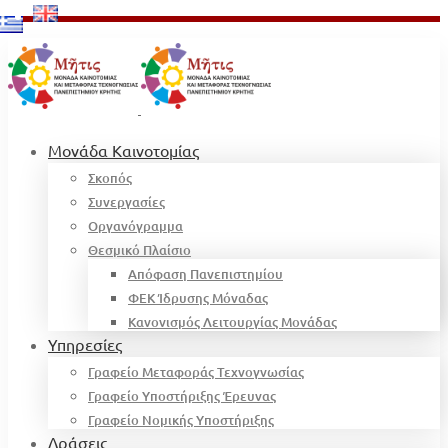
Μονάδα Καινοτομίας
Σκοπός
Συνεργασίες
Οργανόγραμμα
Θεσμικό Πλαίσιο
Απόφαση Πανεπιστημίου
ΦΕΚ Ίδρυσης Μόναδας
Κανονισμός Λειτουργίας Μονάδας
Υπηρεσίες
Γραφείο Μεταφοράς Τεχνογνωσίας
Γραφείο Υποστήριξης Έρευνας
Γραφείο Νομικής Υποστήριξης
Δράσεις