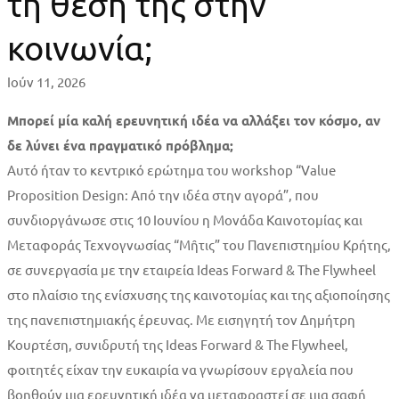
τη θέση της στην
κοινωνία;
Ιούν 11, 2026
Μπορεί μία καλή ερευνητική ιδέα να αλλάξει τον κόσμο, αν
δε λύνει ένα πραγματικό πρόβλημα;
Αυτό ήταν το κεντρικό ερώτημα του workshop “Value
Proposition Design: Από την ιδέα στην αγορά”, που
συνδιοργάνωσε στις 10 Ιουνίου η Μονάδα Καινοτομίας και
Μεταφοράς Τεχνογνωσίας “Μῆτις” του Πανεπιστημίου Κρήτης,
σε συνεργασία με την εταιρεία Ideas Forward & The Flywheel
στο πλαίσιο της ενίσχυσης της καινοτομίας και της αξιοποίησης
της πανεπιστημιακής έρευνας. Με εισηγητή τον Δημήτρη
Κουρτέση, συνιδρυτή της Ideas Forward & The Flywheel,
φοιτητές είχαν την ευκαιρία να γνωρίσουν εργαλεία που
βοηθούν μια ερευνητική ιδέα να μεταφραστεί σε μια σαφή