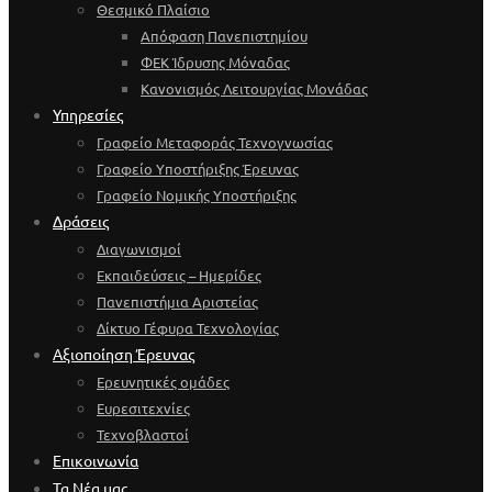
Θεσμικό Πλαίσιο
Απόφαση Πανεπιστημίου
ΦΕΚ Ίδρυσης Μόναδας
Κανονισμός Λειτουργίας Μονάδας
Υπηρεσίες
Γραφείο Μεταφοράς Τεχνογνωσίας
Γραφείο Υποστήριξης Έρευνας
Γραφείο Νομικής Υποστήριξης
Δράσεις
Διαγωνισμοί
Εκπαιδεύσεις – Ημερίδες
Πανεπιστήμια Αριστείας
Δίκτυο Γέφυρα Τεχνολογίας
Αξιοποίηση Έρευνας
Ερευνητικές ομάδες
Ευρεσιτεχνίες
Τεχνοβλαστοί
Επικοινωνία
Τα Νέα μας