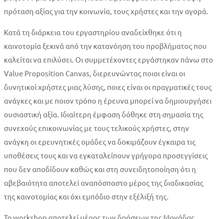
πρόταση αξίας για την κοινωνία, τους χρήστες και την αγορά.
Κατά τη διάρκεια του εργαστηρίου αναδείχθηκε ότι η
καινοτομία ξεκινά από την κατανόηση του προβλήματος που
καλείται να επιλύσει. Οι συμμετέχοντες εργάστηκαν πάνω στο
Value Proposition Canvas, διερευνώντας ποιοι είναι οι
δυνητικοί χρήστες μιας λύσης, ποιες είναι οι πραγματικές τους
ανάγκες και με ποιον τρόπο η έρευνα μπορεί να δημιουργήσει
ουσιαστική αξία. Ιδιαίτερη έμφαση δόθηκε στη σημασία της
συνεχούς επικοινωνίας με τους τελικούς χρήστες, στην
ανάγκη οι ερευνητικές ομάδες να δοκιμάζουν έγκαιρα τις
υποθέσεις τους και να εγκαταλείπουν γρήγορα προσεγγίσεις
που δεν αποδίδουν καθώς και στη συνειδητοποίηση ότι η
αβεβαιότητα αποτελεί αναπόσπαστο μέρος της διαδικασίας
της καινοτομίας και όχι εμπόδιο στην εξέλιξή της.
Το workshop αποτελεί μέρος των δράσεων της Μονάδας