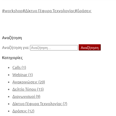
#
workshop
#
Δίκτυο Γέφυρα Τεχνολογίας
#
δράσεις
Αναζήτηση
Αναζήτηση για:
Αναζήτηση
Κατηγορίες
Calls
(1)
Webinar
(1)
Ανακοινώσεις
(20)
Δελτίο Τύπου
(15)
Διαγωνισμοί
(9)
Δίκτυο Γέφυρα Τεχνολογίας
(7)
Δράσεις
(12)