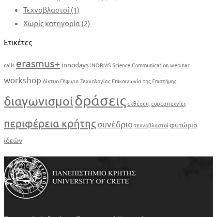
Τεχνοβλαστοί
(1)
Χωρίς κατηγορία
(2)
Ετικέτες
erasmus+
innodays
calls
INORMS
Science Communication
webinar
workshop
Δίκτυο Γέφυρα Τεχνολογίας
Επικοινωνία της Επιστήμης
δράσεις
διαγωνισμοί
εκθέσεις
ευρεσιτεχνίες
περιφέρεια κρήτης
συνέδριο
φυτώριο
τεχνοβλαστοί
ιδεών