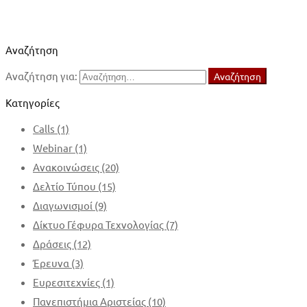
Αναζήτηση
Αναζήτηση για:
Αναζήτηση
Κατηγορίες
Calls
(1)
Webinar
(1)
Ανακοινώσεις
(20)
Δελτίο Τύπου
(15)
Διαγωνισμοί
(9)
Δίκτυο Γέφυρα Τεχνολογίας
(7)
Δράσεις
(12)
Έρευνα
(3)
Ευρεσιτεχνίες
(1)
Πανεπιστήμια Αριστείας
(10)