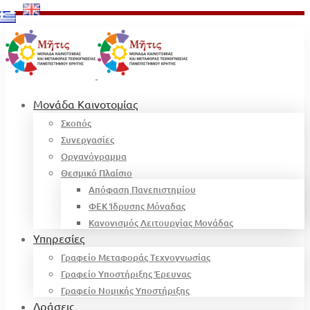
Μονάδα Καινοτομίας
Σκοπός
Συνεργασίες
Οργανόγραμμα
Θεσμικό Πλαίσιο
Απόφαση Πανεπιστημίου
ΦΕΚ Ίδρυσης Μόναδας
Κανονισμός Λειτουργίας Μονάδας
Υπηρεσίες
Γραφείο Μεταφοράς Τεχνογνωσίας
Γραφείο Υποστήριξης Έρευνας
Γραφείο Νομικής Υποστήριξης
Δράσεις